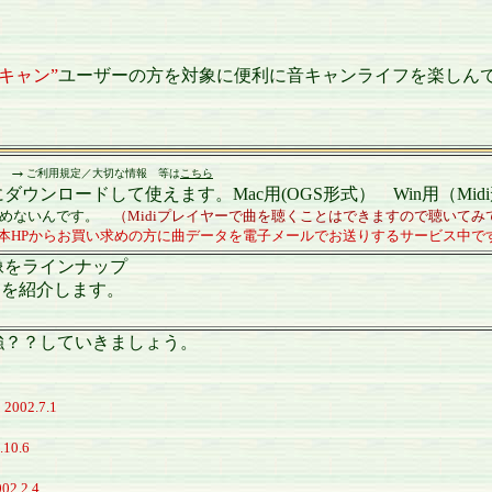
音キャン”
ユーザーの方を対象に便利に音キャンライフを楽しん
 →
ご利用規定／大切な情報 等は
こちら
ンロードして使えます。Mac用(OGS形式） Win用（Mid
読込めないんです。
（Midiプレイヤーで曲を聴くことはできますので聴いてみ
しは本HPからお買い求めの方に曲データを電子メールでお送りするサービス中で
像をラインナップ
品を紹介します。
強？？していきましょう。
？
2002.7.1
.10.6
02.2.4