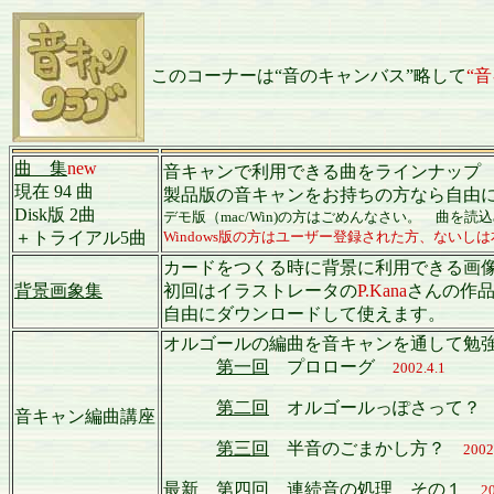
このコーナーは“音のキャンバス”略して
“
曲 集
new
音キャンで利用できる曲をラインナップ
現在 94 曲
製品版の音キャンをお持ちの方なら自由にダウ
Disk版 2曲
デモ版（mac/Win)の方はごめんなさい。 曲を
＋トライアル5曲
Windows版の方はユーザー登録された方、ない
カードをつくる時に背景に利用できる画
背景画象集
初回はイラストレータの
P.Kana
さんの作
自由にダウンロードして使えます。
オルゴールの編曲を音キャンを通して勉
第一回
プロローグ
2002.4.1
第二回
オルゴールっぽさって
音キャン編曲講座
第三回
半音のごまかし方？
2002
最新
第四回
連続音の処理 その１
20