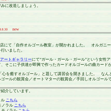
好みに改造しましょう。
new
4.8.30
小樽の海鳴楼本店にて「自作オルゴール教室」が開かれました。 オ
を行いました。
アートギャラリー
にて“ガール・ガール・ガール”という女性
て、そこに子供達が即興で作ったカードオルゴールの曲カード
「心を癒すオルゴール」と題して講習会を開きました。 な
ルゴールの観賞会／オートマターの観賞会／手回しオルゴール
で紹介しています。
ラル
こちら
 モノラル
こちら
B モノラル
こちら