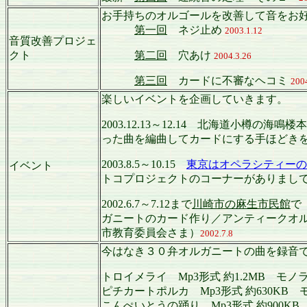
お手持ちのオルゴールを改善して音をお
第一回
ネジ止め
2003.1.12
音質改善プロジェ
クト
第二回
穴あけ
2004.3.26
第三回
カードに不審なヘコミ
200
楽しいイベントを企画していきます。
2003.12.13～12.14 北海道
った曲を編曲してカードにする手ほどき
2003.8.5～10.15
東京はオペラシティーの
イベント
トコプロジェクトのコーナーがありまし
2002.6.7～7.12まで
川崎市の麻生市民館
で
ガニートのカード作り／アンティークオ
市教育委員会さま）
2002.7.8
今はなき３０弁オルガニートの曲を録音
トロイメライ Mp3形式 約1.2MB モノ
ピチカートポルカ Mp3形式 約630KB
こんぺいとうの踊り Mp3形式 約900K