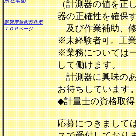
所在地図
（計測器の値を正
器の正確性を確保
新興度量衡製作所
及び作業補助、修
ＴＯＰページ
※未経験者可。工
※業務については
して働けます。
計測器に興味のあ
お待ちしています
◆計量士の資格取
応募につきまして
スで受付しており