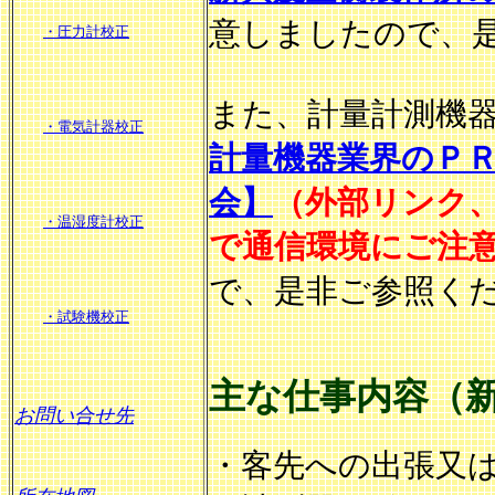
意しましたので、
・圧力計校正
また、計量計測機
・電気計器校正
計量機器業界のＰ
会】
（外部リンク、
・温湿度計校正
で通信環境にご注
で、是非ご参照く
・試験機校正
主な仕事内容（
お問い合せ先
・客先への出張又