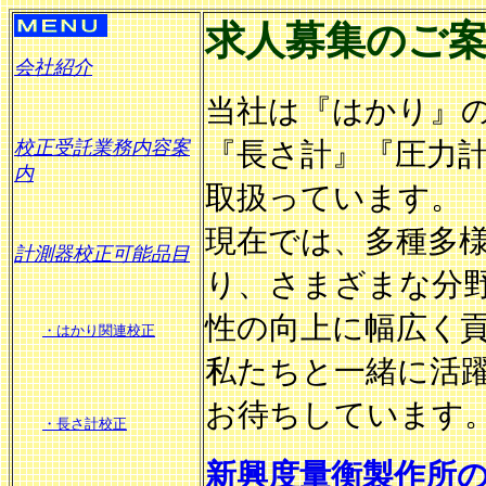
求人募集のご
会社紹介
当社は『はかり』
『長さ計』『圧力
校正受託業務内容案
内
取扱っています。
現在では、多種多
計測器校正可能品目
り、さまざまな分
性の向上に幅広く
・はかり関連校正
私たちと一緒に活
お待ちしています
・長さ計校正
新興度量衡製作所