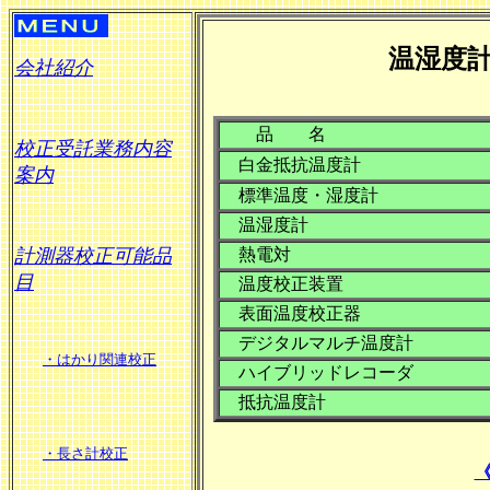
温湿度計
会社紹介
品 名
校正受託業務内容
白金抵抗温度計
案内
標準温度・湿度計
温湿度計
計測器校正可能品
熱電対
目
温度校正装置
表面温度校正器
デジタルマルチ温度計
・はかり関連校正
ハイブリッドレコーダ
抵抗温度計
・長さ計校正