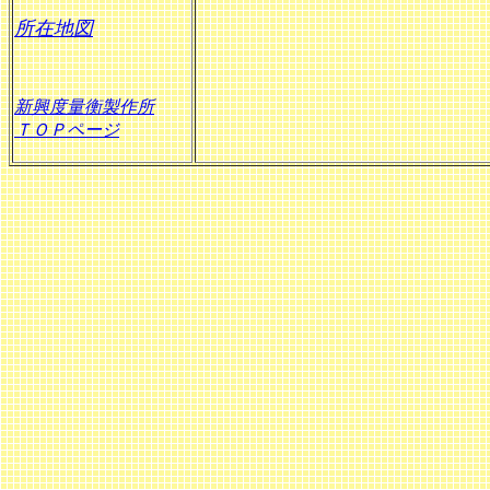
所在地図
新興度量衡製作所
ＴＯＰページ