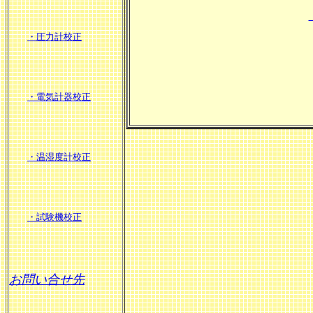
・圧力計校正
・電気計器校正
・温湿度計校正
・試験機校正
お問い合せ先